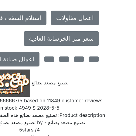
اعمال مقاولات
استلام السقف ق
سعر متر الخرسانة العادية
اعمال صيانة ا
تصنيع مصعد بضائع
6666667
/5 based on
11849
customer reviews
In stock
4949
$
2028-5-5
Product description:
تصنيع مصعد بضائع هذه الصف
تصنيع مصعد بضائع
- by
تصنيع مصعد بضائع
5
stars
/
4